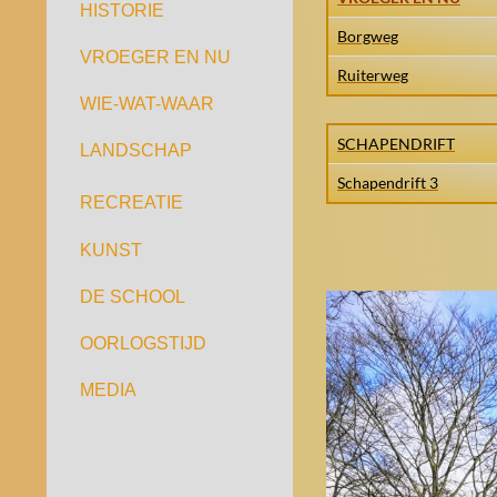
HISTORIE
Borgweg
VROEGER EN NU
Ruiterweg
WIE-WAT-WAAR
SCHAPENDRIFT
LANDSCHAP
Schapendrift 3
RECREATIE
KUNST
DE SCHOOL
OORLOGSTIJD
MEDIA