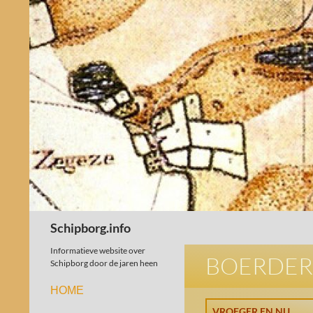
Schipborg.info
Informatieve website over
BOERDERI
Schipborg door de jaren heen
HOME
VROEGER EN NU