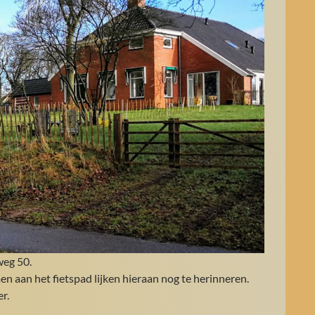
weg 50.
en aan het fietspad lijken hieraan nog te herinneren.
r.