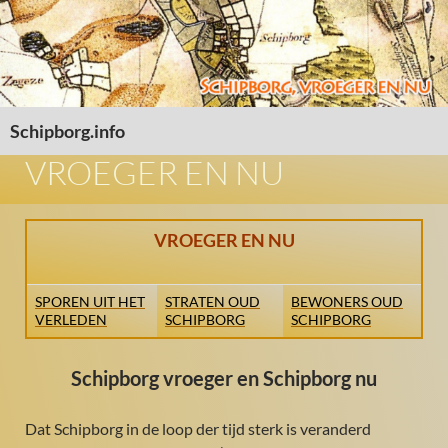
Schipborg.info
SPRING NAAR INHOUD
VROEGER EN NU
VROEGER EN NU
SPOREN UIT HET
STRATEN OUD
BEWONERS OUD
VERLEDEN
SCHIPBORG
SCHIPBORG
Schipborg vroeger en Schipborg nu
Dat Schipborg in de loop der tijd sterk is veranderd