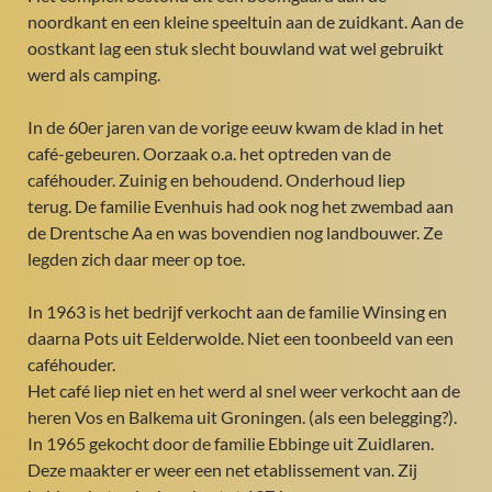
noordkant en een kleine speeltuin aan de zuidkant. Aan de
oostkant lag een stuk slecht bouwland wat wel gebruikt
werd als camping.
In de 60er jaren van de vorige eeuw kwam de klad in het
café-gebeuren. Oorzaak o.a. het optreden van de
caféhouder. Zuinig en behoudend. Onderhoud liep
terug. De familie Evenhuis had ook nog het zwembad aan
de Drentsche Aa en was bovendien nog landbouwer. Ze
legden zich daar meer op toe.
In 1963 is het bedrijf verkocht aan de familie Winsing en
daarna Pots uit Eelderwolde. Niet een toonbeeld van een
caféhouder.
Het café liep niet en het werd al snel weer verkocht aan de
heren Vos en Balkema uit Groningen. (als een belegging?).
In 1965 gekocht door de familie Ebbinge uit Zuidlaren.
Deze maakter er weer een net etablissement van. Zij