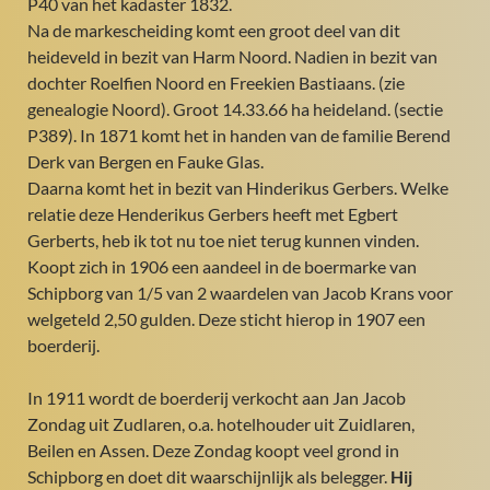
P40 van het kadaster 1832.
Na de markescheiding komt een groot deel van dit
heideveld in bezit van Harm Noord. Nadien in bezit van
dochter Roelfien Noord en Freekien Bastiaans. (zie
genealogie Noord). Groot 14.33.66 ha heideland. (sectie
P389). In 1871 komt het in handen van de familie Berend
Derk van Bergen en Fauke Glas.
Daarna komt het in bezit van Hinderikus Gerbers. Welke
relatie deze Henderikus Gerbers heeft met Egbert
Gerberts, heb ik tot nu toe niet terug kunnen vinden.
Koopt zich in 1906 een aandeel in de boermarke van
Schipborg van 1/5 van 2 waardelen van Jacob Krans voor
welgeteld 2,50 gulden. Deze sticht hierop in 1907 een
boerderij.
In 1911 wordt de boerderij verkocht aan Jan Jacob
Zondag uit Zudlaren, o.a. hotelhouder uit Zuidlaren,
Beilen en Assen. Deze Zondag koopt veel grond in
Schipborg en doet dit waarschijnlijk als belegger.
Hij