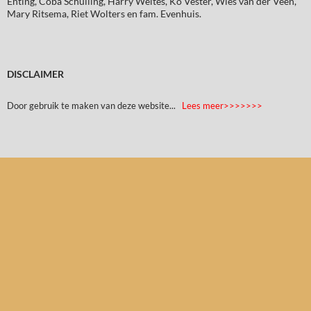
Enting, Coba Schuiling, Harry Weites, Ko Vester, Wies van der Veen,
Mary Ritsema, Riet Wolters en fam. Evenhuis.
DISCLAIMER
Door gebruik te maken van deze website...
Lees meer>>>>>>>