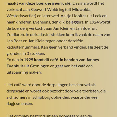
maakt van deze boerderij een café.
Daarna wordt het
verkocht aan Sieuwert Woldring (uit Midwolda,
Westerkwartier) en later wed. Aaltje Hooites uit Leek en
haar kinderen. Eveneens, denk ik, beleggers. In 1924 wordt
de boerderij verkocht aan Jan Klein en Jan Boer uit
Zuidlaren. In de kadasterstukken kom ik vaak de naam van
Jan Boer en Jan Klein tegen onder dezelfde
kadasternummers. Kan geen verband vinden. Hij deelt de
gronden in 3 stukken.
En dan
in 1929 komt dit café
in handen van Jannes
Evenhuis
uit Groningen en gaat van het café een
uitspanning maken.
Het café werd door de dorpelingen beschouwd als
dorpscafé en wordt ook bezocht door vele toeristen, die
zich zomers in Schipborg ophielden, waaronder veel
dagjesmensen.
Het complex bestond uit een boomgaard aan de