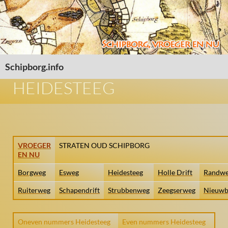
Schipborg.info
SPRING NAAR INHOUD
HEIDESTEEG
VROEGER
STRATEN OUD SCHIPBORG
EN NU
Borgweg
Esweg
Heidesteeg
Holle Drift
Randw
Ruiterweg
Schapendrift
Strubbenweg
Zeegserweg
Nieuwb
Oneven nummers Heidesteeg
Even nummers Heidesteeg