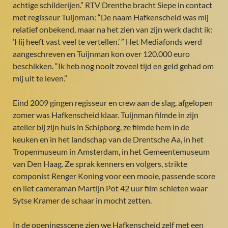
achtige schilderijen.” RTV Drenthe bracht Siepe in contact
met regisseur Tuijnman: “De naam Hafkenscheid was mij
relatief onbekend, maar na het zien van zijn werk dacht ik:
‘Hij heeft vast veel te vertellen.’ ” Het Mediafonds werd
aangeschreven en Tuijnman kon over 120.000 euro
beschikken. “Ik heb nog nooit zoveel tijd en geld gehad om
mij uit te leven.”
Eind 2009 gingen regisseur en crew aan de slag, afgelopen
zomer was Hafkenscheid klaar. Tuijnman filmde in zijn
atelier bij zijn huis in Schipborg, ze filmde hem in de
keuken en in het landschap van de Drentsche Aa, in het
Tropenmuseum in Amsterdam, in het Gemeentemuseum
van Den Haag. Ze sprak kenners en volgers, strikte
componist Renger Koning voor een mooie, passende score
en liet cameraman Martijn Pot 42 uur film schieten waar
Sytse Kramer de schaar in mocht zetten.
In de openingsscene zien we Hafkenscheid zelf met een