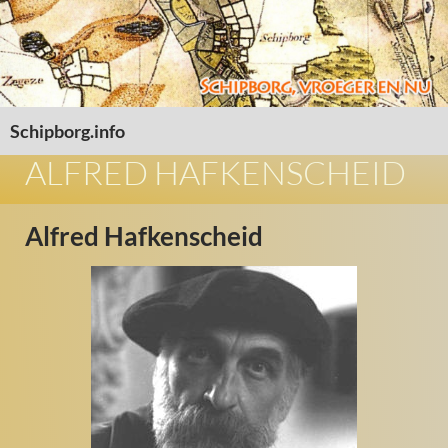
Schipborg.info
SPRING NAAR INHOUD
ALFRED HAFKENSCHEID
Alfred Hafkenscheid