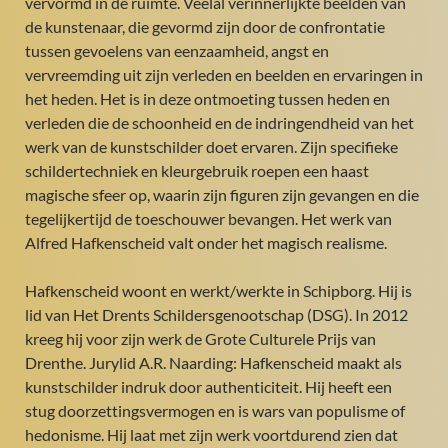
vervormd in de ruimte. Veelal verinnerlijkte beelden van
de kunstenaar, die gevormd zijn door de confrontatie
tussen gevoelens van eenzaamheid, angst en
vervreemding uit zijn verleden en beelden en ervaringen in
het heden. Het is in deze ontmoeting tussen heden en
verleden die de schoonheid en de indringendheid van het
werk van de kunstschilder doet ervaren. Zijn specifieke
schildertechniek en kleurgebruik roepen een haast
magische sfeer op, waarin zijn figuren zijn gevangen en die
tegelijkertijd de toeschouwer bevangen. Het werk van
Alfred Hafkenscheid valt onder het magisch realisme.
Hafkenscheid woont en werkt/werkte in Schipborg. Hij is
lid van Het Drents Schildersgenootschap (DSG). In 2012
kreeg hij voor zijn werk de Grote Culturele Prijs van
Drenthe. Jurylid A.R. Naarding: Hafkenscheid maakt als
kunstschilder indruk door authenticiteit. Hij heeft een
stug doorzettingsvermogen en is wars van populisme of
hedonisme. Hij laat met zijn werk voortdurend zien dat