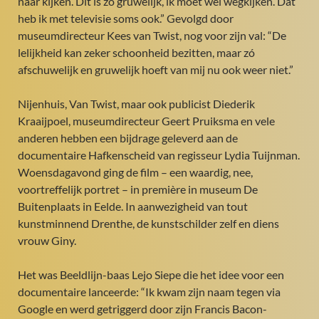
naar kijken. Dit is zo gruwelijk, ik moet wel wegkijken. Dat
heb ik met televisie soms ook.” Gevolgd door
museumdirecteur Kees van Twist, nog voor zijn val: “De
lelijkheid kan zeker schoonheid bezitten, maar zó
afschuwelijk en gruwelijk hoeft van mij nu ook weer niet.”
Nijenhuis, Van Twist, maar ook publicist Diederik
Kraaijpoel, museumdirecteur Geert Pruiksma en vele
anderen hebben een bijdrage geleverd aan de
documentaire Hafkenscheid van regisseur Lydia Tuijnman.
Woensdagavond ging de film – een waardig, nee,
voortreffelijk portret – in première in museum De
Buitenplaats in Eelde. In aanwezigheid van tout
kunstminnend Drenthe, de kunstschilder zelf en diens
vrouw Giny.
Het was Beeldlijn-baas Lejo Siepe die het idee voor een
documentaire lanceerde: “Ik kwam zijn naam tegen via
Google en werd getriggerd door zijn Francis Bacon-