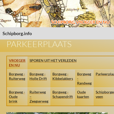
Schipborg.info
SPRING NAAR INHOUD
PARKEERPLAATS
VROEGER
SPOREN UIT HET VERLEDEN
EN NU
Borgweg -
Borgweg -
Borgweg -
Borgweg
Parkeerpla
Ruiterweg
Holle Drift
Kibbelakkers
-
Randweg
Borgweg -
Ruiterweg
Borgweg -
Oude
Schipborge
Oude
–
Schapendrift
kaarten
veen
brink
Zeegserweg