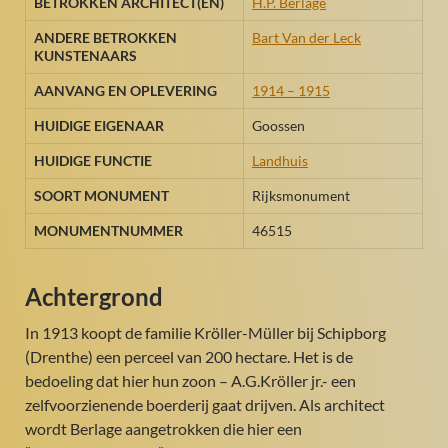
BETROKKEN ARCHITECT(EN)
H.P. Berlage
ANDERE BETROKKEN
Bart Van der Leck
KUNSTENAARS
AANVANG EN OPLEVERING
1914 – 1915
HUIDIGE EIGENAAR
Goossen
HUIDIGE FUNCTIE
Landhuis
SOORT MONUMENT
Rijksmonument
MONUMENTNUMMER
46515
Achtergrond
In 1913 koopt de familie Kröller-Müller bij Schipborg
(Drenthe) een perceel van 200 hectare. Het is de
bedoeling dat hier hun zoon – A.G.Kröller jr.- een
zelfvoorzienende boerderij gaat drijven. Als architect
wordt Berlage aangetrokken die hier een