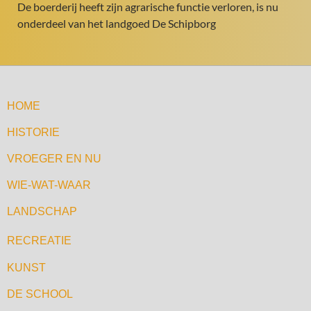
De boerderij heeft zijn agrarische functie verloren, is nu
onderdeel van het landgoed De Schipborg
HOME
HISTORIE
VROEGER EN NU
WIE-WAT-WAAR
LANDSCHAP
RECREATIE
KUNST
DE SCHOOL