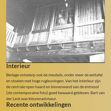
Interieur
Berlage ontwierp ook de meubels, onder meer de eettafel
en stoelen met hoge rugleuningen. Van het interieur zijn
de centrale open haard en binnenwand van de entresol
(zie contemporaine foto) goed bewaard gebleven. Bart van
der Leck was kleurenadviseur.
Recente ontwikkelingen