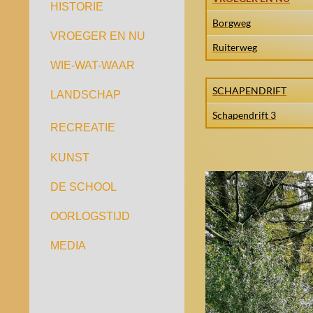
HISTORIE
Borgweg
VROEGER EN NU
Ruiterweg
WIE-WAT-WAAR
SCHAPENDRIFT
LANDSCHAP
Schapendrift 3
RECREATIE
KUNST
DE SCHOOL
OORLOGSTIJD
MEDIA