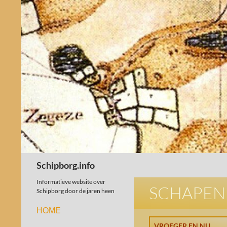
Schipborg.info
Informatieve website over
SCHAPEN
Schipborg door de jaren heen
HOME
VROEGER EN NU